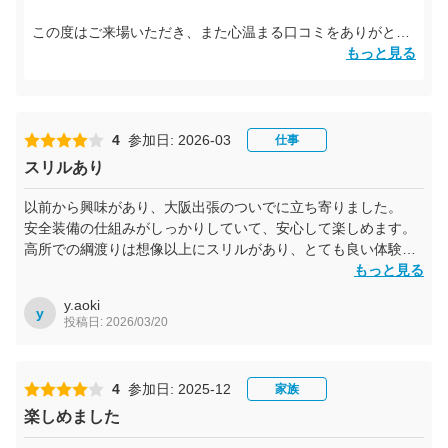
手元、色んな所に力も注意も必要
考えながら、恐い思いもしつつ、何とかゴールのジップライン
この度はご来場いただき、また心温まる口コミをありがとう
まで着いたものの、高さがあってウチの子はリタイア
ございます。
もっと見る
嫌がる娘をしぶしぶ、来た箇所をもう一度たどって、スタート
地点に戻りました
受付でのご案内につきまして、ご理解いただきありがとうご
半泣き状態の場所もありましたが、終わったあと、ジップライ
ざいます。
ンリベンジしたいから、もう少し身長伸びたら、再挑戦した
安全にお楽しみいただくため、140cm未満のお客様には保護
4
参加日: 2026-03
仕事
い、と言った娘！終わったら笑顔で、怖かったけど楽しかった
者の方の同伴をお願いしておりますが、ご体験を通して、そ
スリルあり
よと、良い体験出来たかなと、嬉しくなりました。ありがとう
の点にもご理解をいただけたことを大変嬉しく思います。
ございました
以前から興味があり、大阪出張のついでに立ち寄りました。
お嬢さまが怖さと向き合いながら一歩一歩進み、最後まで挑
安全装備の仕組みがしっかりしていて、安心して楽しめます。
戦されたこと、そして「もう少し身長が伸びたらジップライ
高所での綱渡りは想像以上にスリルがあり、とても良い体験で
ンにリベンジしたい！」と言ってくださったことに、スタッ
した。
もっと見る
フ一同とても嬉しい気持ちになりました。
未明まで雨が降っていたようですが、衣類が汚れることもあり
挑戦する中で感じた達成感や悔しさも含めて、素敵な思い出
y.aoki
ませんでした。
y
投稿日: 2026/03/20
になっていましたら幸いです。
ぜひ次回は、成長されたお嬢さまのリベンジをスタッフ一同
4
参加日: 2025-12
応援させていただければと思います。
家族
楽しめました
またご家族皆さまにお会いできる日を、スタッフ一同心より