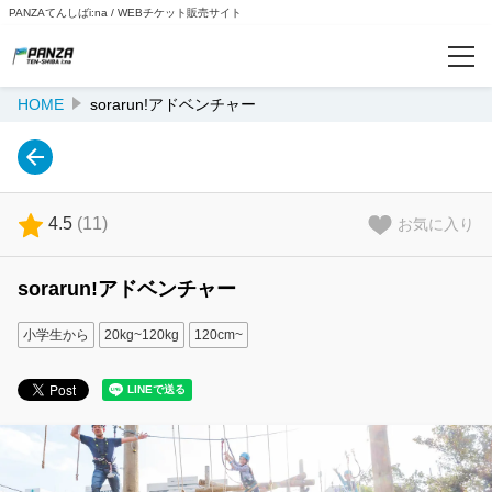
PANZAてんしばi:na / WEBチケット販売サイト
HOME
sorarun!アドベンチャー
閲覧履歴
ログイン/予約確認
4.5
(
11
)
お気に入り
sorarun!アドベンチャー
小学生から
20kg~120kg
120cm~