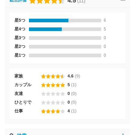
4.5
総合評価
(
11
)
星5つ
6
星4つ
5
星3つ
0
星2つ
0
星1つ
0
家族
4.6
(
9
)
カップル
5
(
1
)
友達
0
(
0
)
ひとりで
0
(
0
)
仕事
4
(
1
)