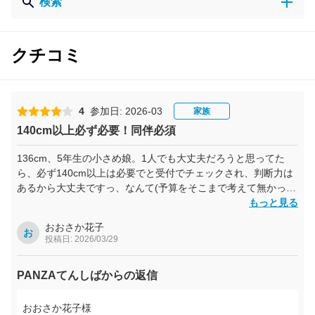
検索
クチコミ
4
参加日: 2026-03
家族
140cm以上必ず必要！同伴必須
136cm、5年生の小さめ娘。1人でも大丈夫だろうと思ってた
ら、必ず140cm以上は必要でと受付でチェックされ、判断力は
あるから大丈夫ですっ、なんて(予算をそこまで考えて無かった
のもあり)ムッとして親切な受付のお兄さんに、つっかってしま
もっと見る
いました、申し訳ありませんでした汗 命綱の金具フックを、
おおさか花子
各移動ポイントで必ず付け外しが必要で、身長の低いウチの子
お
投稿日: 2026/03/29
では届かなくて、1人では無理だったので、あぁこの為に同伴は
必須なんだなと。また、特に命綱を持って綱渡り状態の箇所で
PANZAてんしばからの返信
は、ワイヤーと金具フック部分の滑りがあまり無いので、金具
フックを押しながら進めるのに、意外に力が必要で、恐恐移動
してる子には、足は進んでも命綱が一緒に進めなくて、足元、
おおさか花子様