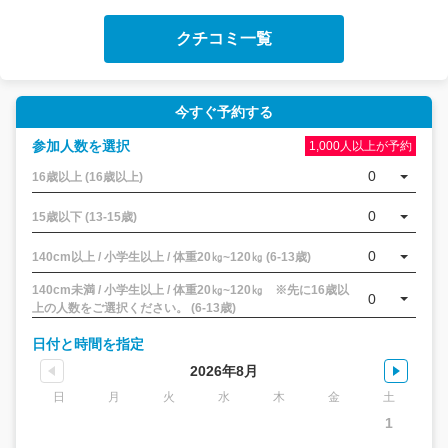
また、貴重な大阪旅行に、当施設をお選びいただけたようで
クチコミ一覧
嬉しく思います！
またのご来場をお待ちしております。
今すぐ予約する
参加人数を選択
1,000人以上が予約
0
16歳以上 (16歳以上)
0
15歳以下 (13-15歳)
0
140cm以上 / 小学生以上 / 体重20㎏~120㎏ (6-13歳)
140cm未満 / 小学生以上 / 体重20㎏~120㎏ ※先に16歳以
0
上の人数をご選択ください。 (6-13歳)
日付と時間を指定
2026年8月
日
月
火
水
木
金
土
1