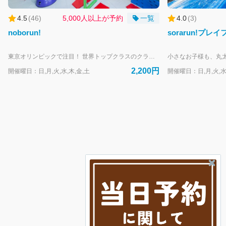
4.5
(
46
)
5,000人以上が予約
一覧
4.0
(
3
)
noborun!
sorarun!プレイ
東京オリンピックで注目！ 世界トップクラスのクライミングメーカーが開発した、エンターテインメントアクティビティーでワクワクの体験を！ 遊んでいるうちに自然とクライミングと戦略性が身につく。 体と頭を使って攻略していこう！ 《料金》 ・¥2,200-/人 《付添に関して》 ・中学生から1名でのご利用が可能です。 ・未就学 / 小学生のお子様には、同額料金¥2,200-での保護者の付添が必要となります。 ・保護者1名に対してのお子様の人数制限は設けておりません。1グループに1名様は付添をお願いいたします。 ※お子様の安全を確認できる人数での付添をお願いいたします。 ※保護者の定義は16歳且つ高校生以上となります。 《利用時間》 ・90分 《参加制限》 ・体重17㎏〜120㎏ ※小学6年生までのお子様には、保護者1名様以上の同額料金の参加が必要です。 保護者も人数に含んだご予約をお願いします。
2,200円
開催曜日：日,月,火,水,木,金,土
開催曜日：日,月,火,水