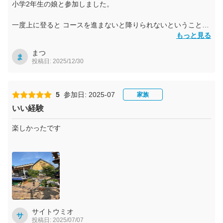
お待ちしております。
小学2年生の娘と参加しました。
PANZAてんしばイーナ
一度上に登ると コースを進まないと降りられないということは
不安要素でしたが、途中渋りながらも最後まで楽しむことがで
もっと見る
きました。
まつ
ま
投稿日: 2025/12/30
今度は別のプログラムを体験したいねと言って笑顔で帰ること
ができました。 ありがとうございました。
5
参加日: 2025-07
家族
いい経験
楽しかったです
サイトウミオ
サ
投稿日: 2025/07/07